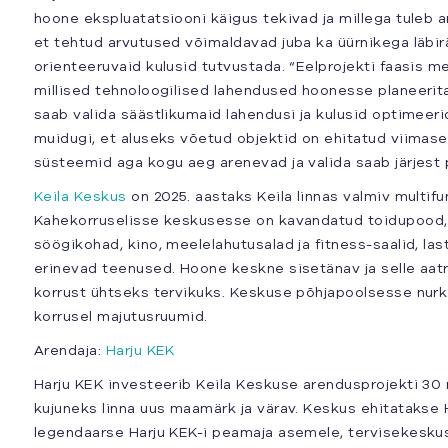
hoone ekspluatatsiooni käigus tekivad ja millega tuleb a
et tehtud arvutused võimaldavad juba ka üürnikega läbir
orienteeruvaid kulusid tutvustada. “Eelprojekti faasis me
millised tehnoloogilised lahendused hoonesse planeeritak
saab valida säästlikumaid lahendusi ja kulusid optimeer
muidugi, et aluseks võetud objektid on ehitatud viimase 
süsteemid aga kogu aeg arenevad ja valida saab järjest 
Keila Keskus
on 2025. aastaks Keila linnas valmiv multif
Kahekorruselisse keskusesse on kavandatud toidupood,
söögikohad, kino, meelelahutusalad ja fitness-saalid, la
erinevad teenused. Hoone keskne sisetänav ja selle aa
korrust ühtseks tervikuks. Keskuse põhjapoolsesse nur
korrusel majutusruumid.
Arendaja:
Harju KEK
Harju KEK investeerib Keila Keskuse arendusprojekti 30 mi
kujuneks linna uus maamärk ja värav. Keskus ehitatakse 
legendaarse Harju KEK-i peamaja asemele, tervisekeskuse