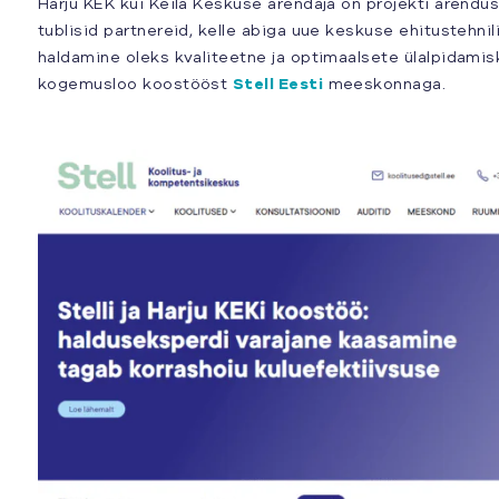
Harju KEK kui Keila Keskuse arendaja on projekti arend
tublisid partnereid, kelle abiga uue keskuse ehitustehnil
haldamine oleks kvaliteetne ja optimaalsete ülalpidami
kogemusloo koostööst
Stell Eesti
meeskonnaga.