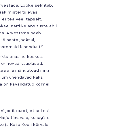
rvestada. Lõoke selgitab,
ääkimistel tulevasi
 ei tea veel täpselt,
se, näitlike arvutuste abil
ida. Arvestama peab
15 aasta jooksul,
paremaid lahendusi.”
unktsionaalne keskus.
 erinevad kauplused,
steala ja mängutoad ning
trium ühendavad kaks
ka on kavandatud kolmel
ljonit eurot, et sellest
Harju tänavale, kunagise
 ja Keila Kooli kõrvale.