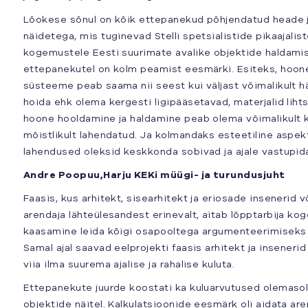
Lõokese sõnul on kõik ettepanekud põhjendatud heade j
näidetega, mis tuginevad Stelli spetsialistide pikaajalist
kogemustele Eesti suurimate avalike objektide haldamis
ettepanekutel on kolm peamist eesmärki. Esiteks, hoon
süsteeme peab saama nii seest kui väljast võimalikult h
hoida ehk olema kergesti ligipääsetavad, materjalid liht
hoone hooldamine ja haldamine peab olema võimalikult k
mõistlikult lahendatud. Ja kolmandaks esteetiline aspekt,
lahendused oleksid keskkonda sobivad ja ajale vastupid
Andre Poopuu,Harju KEKi müügi- ja turundusjuht
Faasis, kus arhitekt, sisearhitekt ja eriosade insenerid
arendaja lähteülesandest erinevalt, aitab lõpptarbija k
kaasamine leida kõigi osapooltega argumenteerimiseks o
Samal ajal saavad eelprojekti faasis arhitekt ja inseneri
viia ilma suurema ajalise ja rahalise kuluta.
Ettepanekute juurde koostati ka kuluarvutused olemas
objektide näitel. Kalkulatsioonide eesmärk oli aidata are