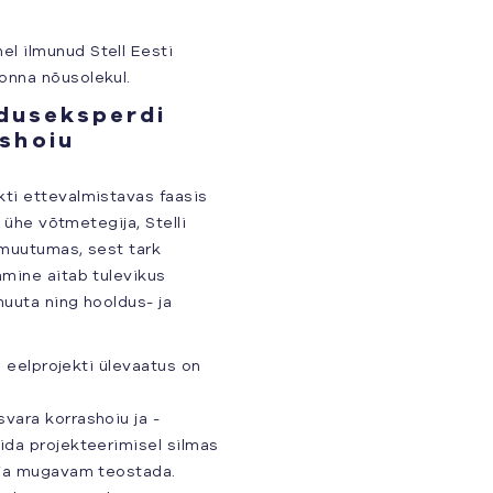
el ilmunud Stell Eesti
onna nõusolekul.
lduseksperdi
shoiu
kti ettevalmistavas faasis
a ühe võtmetegija, Stelli
 muutumas, sest tark
amine aitab tulevikus
muuta ning hooldus- ja
e eelprojekti ülevaatus on
svara korrashoiu ja -
ida projekteerimisel silmas
m ja mugavam teostada.