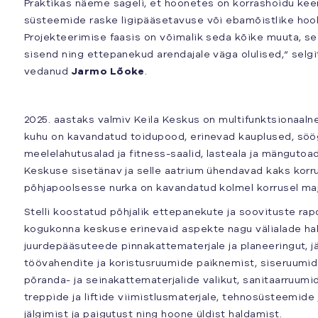
Praktikas näeme sageli, et hoonetes on korrashoidu kee
süsteemide raske ligipääsetavuse või ebamõistlike hoo
Projekteerimise faasis on võimalik seda kõike muuta, se
sisend ning ettepanekud arendajale väga olulised,“ selgit
vedanud
Jarmo Lõoke
.
2025. aastaks valmiv Keila Keskus on multifunktsionaaln
kuhu on kavandatud toidupood, erinevad kauplused, söög
meelelahutusalad ja fitness-saalid, lasteala ja mängutoa
Keskuse sisetänav ja selle aatrium ühendavad kaks korru
põhjapoolsesse nurka on kavandatud kolmel korrusel ma
Stelli koostatud põhjalik ettepanekute ja soovituste rap
kogukonna keskuse erinevaid aspekte nagu välialade halj
juurdepääsuteede pinnakattematerjale ja planeeringut, j
töövahendite ja koristusruumide paiknemist, siseruumid
põranda- ja seinakattematerjalide valikut, sanitaarruumi
treppide ja liftide viimistlusmaterjale, tehnosüsteemide 
jälgimist ja paigutust ning hoone üldist haldamist.