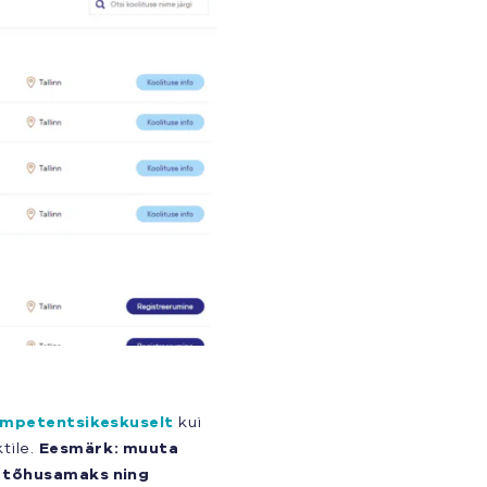
Kompetentsikeskuselt
kui
tile.
Eesmärk: muuta
lt tõhusamaks ning