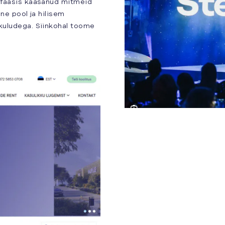
usfaasis kaasanud mitmeid
ine pool ja hilisem
skuludega. Siinkohal toome