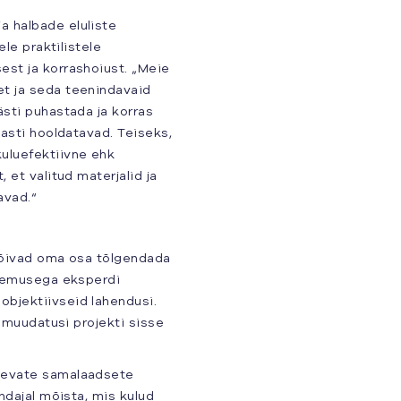
a halbade eluliste
ele praktilistele
est ja korrashoiust. „Meie
et ja seda teenindavaid
ästi puhastada ja korras
sasti hooldatavad. Teiseks,
uluefektiivne ehk
 et valitud materjalid ja
avad.“
 võivad oma osa tõlgendada
ogemusega eksperdi
bjektiivseid lahendusi.
d muudatusi projekti sisse
olevate samalaadsete
ndajal mõista, mis kulud