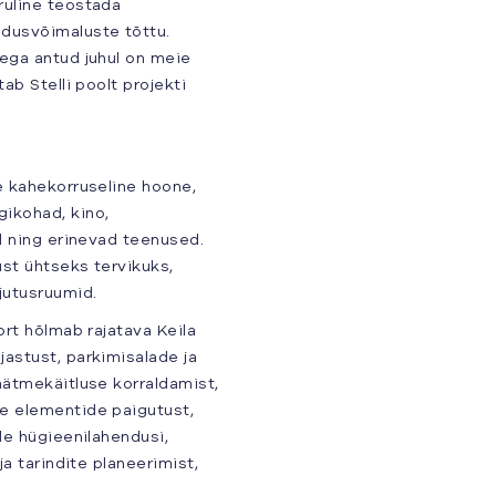
ruline teostada
ldusvõimaluste tõttu.
ega antud juhul on meie
ab Stelli poolt projekti
e kahekorruseline hoone,
ikohad, kino,
d ning erinevad teenused.
st ühtseks tervikuks,
jutusruumid.
ort hõlmab rajatava Keila
astust, parkimisalade ja
äätmekäitluse korraldamist,
e elementide paigutust,
de hügieenilahendusi,
ja tarindite planeerimist,