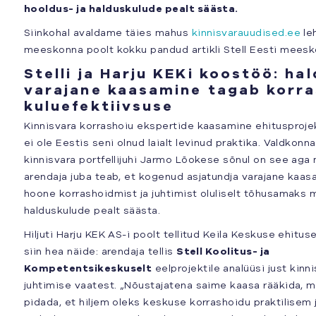
hooldus- ja halduskulude pealt säästa.
Siinkohal avaldame täies mahus
kinnisvarauudised.ee
leh
meeskonna poolt kokku pandud artikli Stell Eesti meesk
Stelli ja Harju KEKi koostöö: ha
varajane kaasamine tagab korra
kuluefektiivsuse
Kinnisvara korrashoiu ekspertide kaasamine ehitusproje
ei ole Eestis seni olnud laialt levinud praktika. Valdkonn
kinnisvara portfellijuhi Jarmo Lõokese sõnul on see aga
arendaja juba teab, et kogenud asjatundja varajane kaas
hoone korrashoidmist ja juhtimist oluliselt tõhusamaks 
halduskulude pealt säästa.
Hiljuti Harju KEK AS-i poolt tellitud Keila Keskuse ehitus
siin hea näide: arendaja tellis
Stell Koolitus- ja
Kompetentsikeskuselt
eelprojektile analüüsi just kinni
juhtimise vaatest. „Nõustajatena saime kaasa rääkida, m
pidada, et hiljem oleks keskuse korrashoidu praktilise