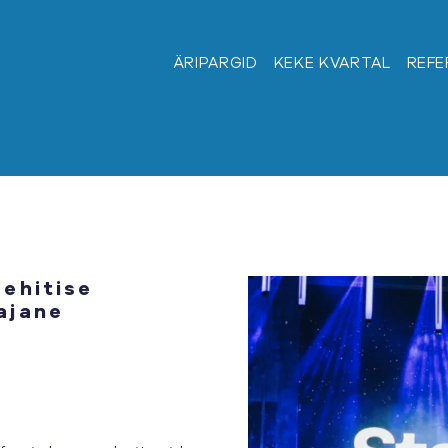
ÄRIPARGID
KEKE KVARTAL
REFE
ehitise
ajane