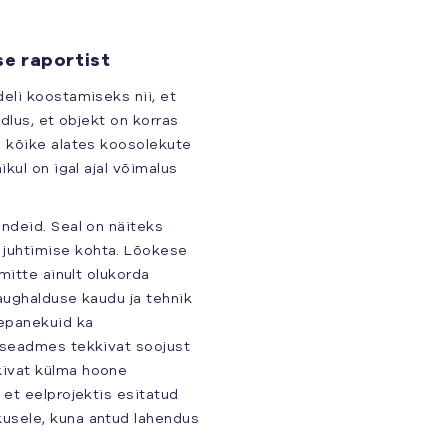
se raportist
eli koostamiseks nii, et
dlus, et objekt on korras
d kõike alates koosolekute
kul on igal ajal võimalus
ndeid. Seal on näiteks
juhtimise kohta. Lõokese
mitte ainult olukorda
kaughalduse kaudu ja tehnik
epanekuid ka
sseadmes tekkivat soojust
kivat külma hoone
 et eelprojektis esitatud
usele, kuna antud lahendus