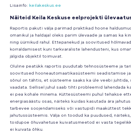
Lisainfo:
keilakeskus.ee
Näiteid Keila Keskuse eelprojekti ülevaatu
Raportis pakuti välja parimad praktikad hoone haldusmud
omanikul ja haldajal oleks parim ülevaade ja samas ka kin
ning üürnikud rahul. Ettepanekud ja soovitused hõlmava
korraldamisest kuni tarkvaraliste lahendusteni, kus omani
jälgida objektil toimuvat.
Oluline peatükk raportis puudutab tehnosüsteeme ja tari
soovitused hooneautomaatikasüsteemi seadistamise ja 
sõnul on tähtis, et süsteeme saaks ka üle veebi juhtida, 
vaadata. Sellisel juhul saab tihti probleemid lahendada 
ei pea kohale minema. Küttesüsteemi puhul tehakse ett
energiasäästu osas, näiteks kuidas kasutada ära jahutu
tarbevee soojendamiseks või vastupidi maaküttest tek
jahutussüsteemis. Välja on toodud ka puudused, näiteks,
toidupoe õhuvahetuse kuivatusmeetod ei vasta tegelikk
ei kuivata õhku.