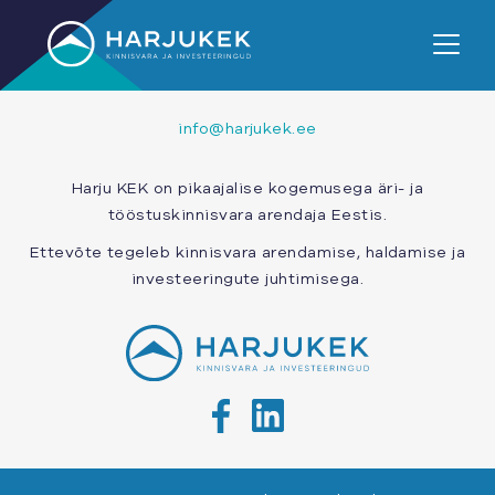
HARJU KEK AS
+372 674 7500
info@harjukek.ee
Harju KEK on pikaajalise kogemusega äri- ja
tööstuskinnisvara arendaja Eestis.
Ettevõte tegeleb kinnisvara arendamise, haldamise ja
investeeringute juhtimisega.