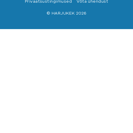
Privaatsustingimused
Võta ühendust
© HARJUKEK 2026